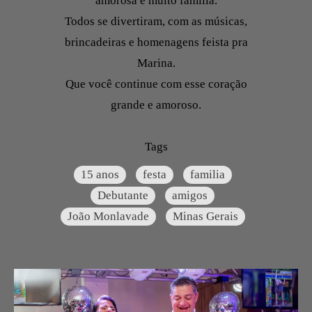
amorosa e muito família.
Todos se divertiram, com as músicas,
brincadeiras e homenagens feista pra
Marina.
Que você continue com esse coração
grande e amoroso.
Tags
15 anos
festa
familia
Debutante
amigos
João Monlavade
Minas Gerais