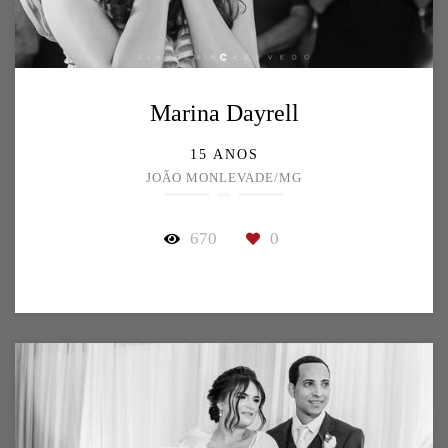
Marina Dayrell
15 ANOS
JOÃO MONLEVADE/MG
670
0