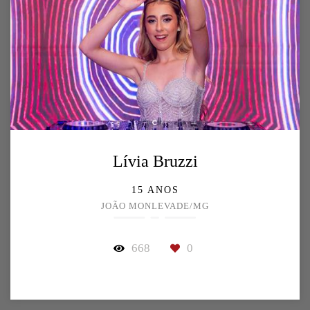
Lívia Bruzzi
15 ANOS
JOÃO MONLEVADE/MG
668
0