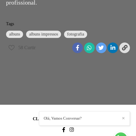
profissional.
Tags
albuns
albuns impressos
fotografia
58
Curtir
Olá, Vamos Conversar?
✕
CLAUDEMIR AZEVEDO
/
CONTATO