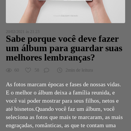
20/02/2021 às 21:23
Sabe porque você deve fazer
um álbum para guardar suas
melhores lembranças?
60
58
2min de leitura
As fotos marcam épocas e fases de nossas vidas.
E o melhor o álbum deixa a família reunida, e
você vai poder mostrar para seus filhos, netos e
até bisnetos.Quando você faz um álbum, você
seleciona as fotos que mais te marcaram, as mais
engraçadas, românticas, as que te contam uma