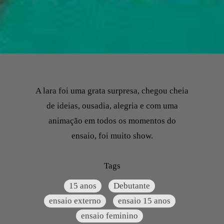
A lara foi uma grata surpresa, chegou cheia
de ideias, ousadia, alegria e com uma
animação em todos os momentos do
ensaio, foi muito show.
Tags
15 anos
Debutante
ensaio externo
ensaio 15 anos
ensaio feminino