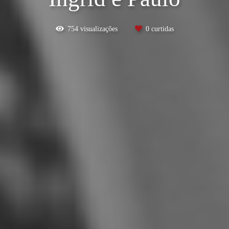
754
visualizações
0
curtidas