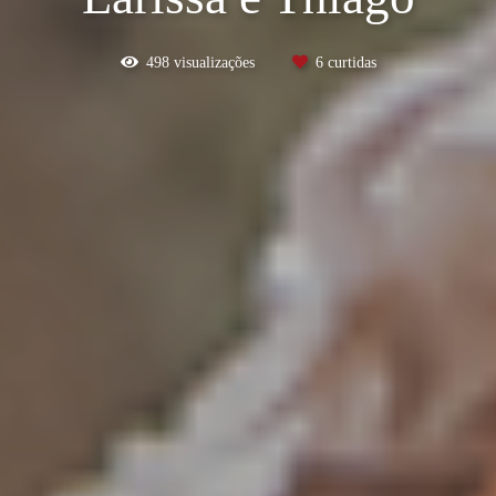
498
visualizações
6
curtidas