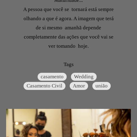
Maturidade...
A pessoa que você se tornará está sempre
olhando a que é agora. A imagem que terá
de si mesmo amanhã depende
completamente das ações que você vai se
ver tomando hoje.
Tags
casamento
Wedding
Casamento Civil
Amor
união