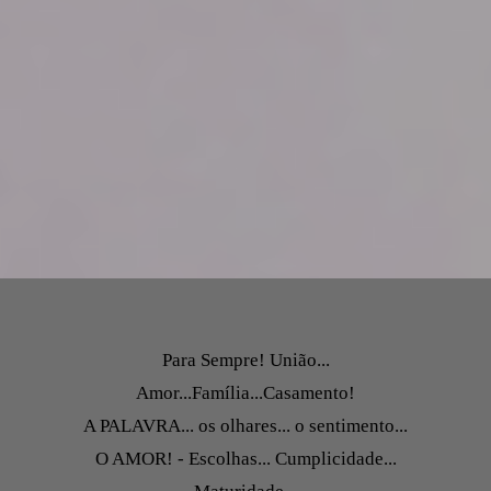
Para Sempre! União...
Amor...Família...Casamento!
A PALAVRA... os olhares... o sentimento...
O AMOR! - Escolhas... Cumplicidade...